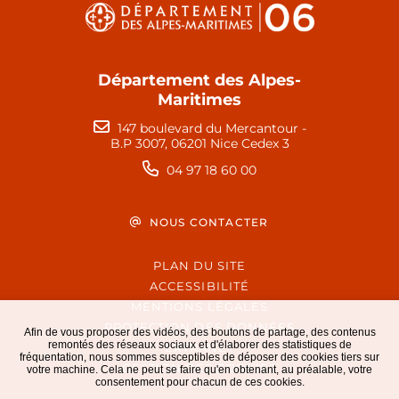
Département des Alpes-
Maritimes
147 boulevard du Mercantour -
B.P 3007, 06201 Nice Cedex 3
04 97 18 60 00
NOUS CONTACTER
PLAN DU SITE
ACCESSIBILITÉ
MENTIONS LÉGALES
PROTECTION DES DONNÉES
Afin de vous proposer des vidéos, des boutons de partage, des contenus
remontés des réseaux sociaux et d'élaborer des statistiques de
EXTRANET
fréquentation, nous sommes susceptibles de déposer des cookies tiers sur
GESTION DES COOKIES
votre machine. Cela ne peut se faire qu'en obtenant, au préalable, votre
consentement pour chacun de ces cookies.