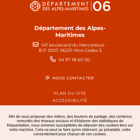
Département des Alpes-
Maritimes
147 boulevard du Mercantour -
B.P 3007, 06201 Nice Cedex 3
04 97 18 60 00
NOUS CONTACTER
PLAN DU SITE
ACCESSIBILITÉ
MENTIONS LÉGALES
PROTECTION DES DONNÉES
Afin de vous proposer des vidéos, des boutons de partage, des contenus
remontés des réseaux sociaux et d'élaborer des statistiques de
EXTRANET
fréquentation, nous sommes susceptibles de déposer des cookies tiers sur
GESTION DES COOKIES
votre machine. Cela ne peut se faire qu'en obtenant, au préalable, votre
consentement pour chacun de ces cookies.