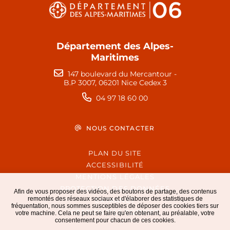
Département des Alpes-
Maritimes
147 boulevard du Mercantour -
B.P 3007, 06201 Nice Cedex 3
04 97 18 60 00
NOUS CONTACTER
PLAN DU SITE
ACCESSIBILITÉ
MENTIONS LÉGALES
PROTECTION DES DONNÉES
Afin de vous proposer des vidéos, des boutons de partage, des contenus
remontés des réseaux sociaux et d'élaborer des statistiques de
EXTRANET
fréquentation, nous sommes susceptibles de déposer des cookies tiers sur
GESTION DES COOKIES
votre machine. Cela ne peut se faire qu'en obtenant, au préalable, votre
consentement pour chacun de ces cookies.