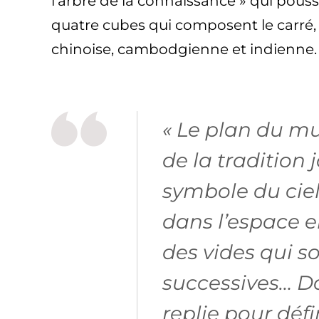
l’arbre de la connaissance » qui pou
quatre cubes qui composent le carré, p
chinoise, cambodgienne et indienne.
« Le plan du m
de la tradition 
symbole du ciel
dans l’espace e
des vides qui so
successives… Dan
replie pour déf