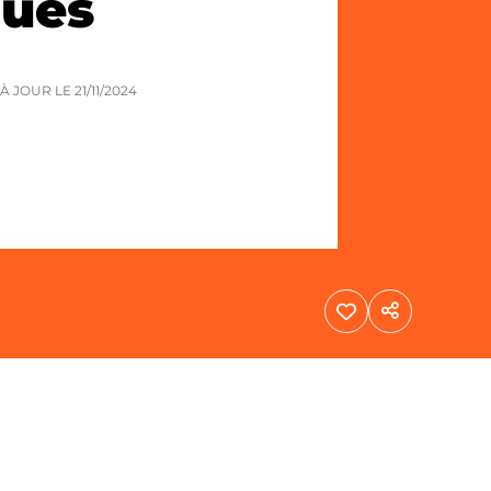
ques
S À JOUR LE
21/11/2024