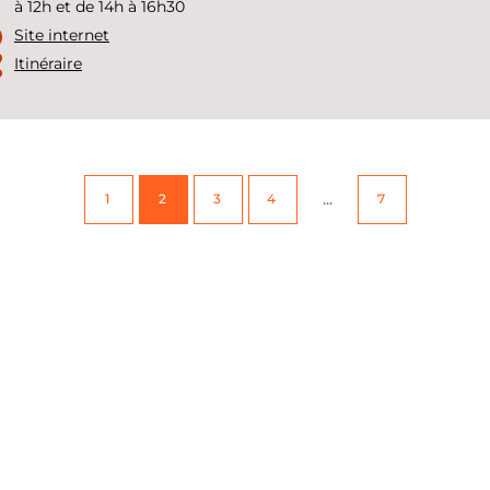
à 12h et de 14h à 16h30
Site internet
Itinéraire
...
1
2
3
4
7